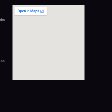
edro
App