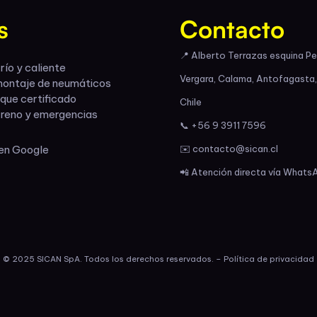
s
Contacto
📍 Alberto Terrazas esquina P
río y caliente
Vergara, Calama, Antofagasta,
montaje de neumáticos
rque certificado
Chile
rreno y emergencias
📞 +56 9 3911 7596
 en Google
✉️ contacto@sican.cl
📲 Atención directa vía Whats
© 2025 SICAN SpA. Todos los derechos reservados. – Política de privacidad